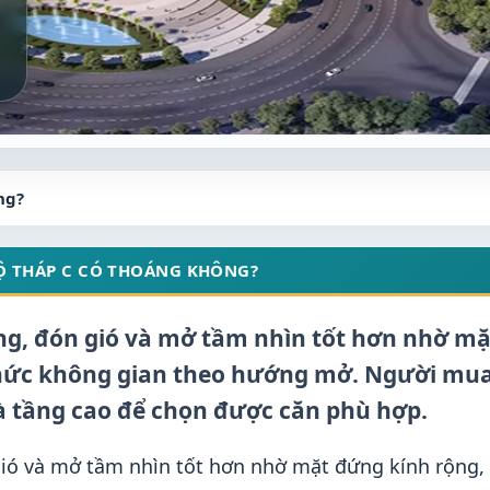
ng?
HỘ THÁP C CÓ THOÁNG KHÔNG?
ng, đón gió và mở tầm nhìn tốt hơn nhờ mặ
chức không gian theo hướng mở. Người mu
à tầng cao để chọn được căn phù hợp.
gió và mở tầm nhìn tốt hơn nhờ mặt đứng kính rộng,