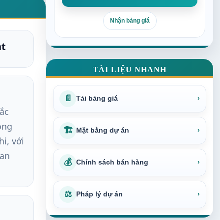
Nhận bảng giá
nt
TÀI LIỆU NHANH
📄
Tải bảng giá
›
Bắc
ông
🏗
Mặt bằng dự án
›
i, với
 an
💰
Chính sách bán hàng
›
⚖
Pháp lý dự án
›