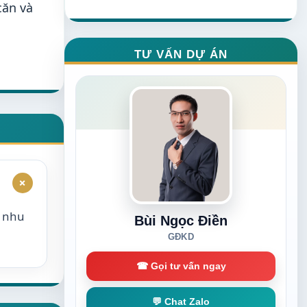
căn và
TƯ VẤN DỰ ÁN
+
o nhu
Bùi Ngọc Điền
GĐKD
☎ Gọi tư vấn ngay
💬 Chat Zalo