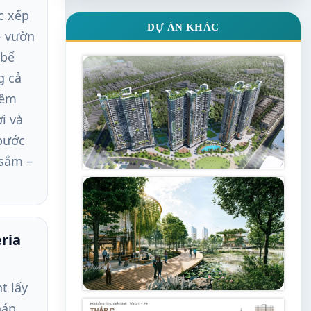
c xếp
DỰ ÁN KHÁC
– vườn
 bể
g cả
đêm
i và
bước
 sắm –
eria
t lấy
háp