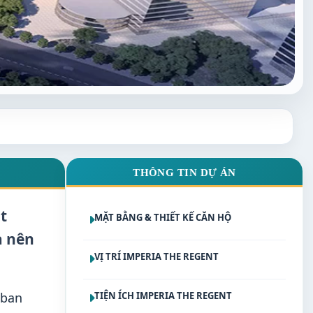
THÔNG TIN DỰ ÁN
t
MẶT BẰNG & THIẾT KẾ CĂN HỘ
a nên
VỊ TRÍ IMPERIA THE REGENT
 ban
TIỆN ÍCH IMPERIA THE REGENT