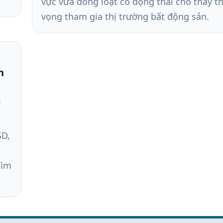
vực vừa đồng loạt có động thái cho thấy 
vọng tham gia thị trường bất động sản.
n
g
SD,
dìm