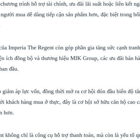
ương trình hỗ trợ tài chính, ưu đãi lãi suất hoặc liên kết n
người mua dễ dàng tiếp cận sản phẩm hơn, đặc biệt trong bố
.
của Imperia The Regent còn góp phần gia tăng sức cạnh tran
ệ tiện ích đồng bộ và thương hiệu MIK Group, các ưu đãi bán h
ban đầu.
 giảm áp lực vốn, đồng thời mở ra cơ hội đón đầu biên độ tă
Với khách hàng mua ở thực, đây là cơ hội sở hữu căn hộ cao c
n hơn.
không chỉ là công cụ hỗ trợ thanh toán, mà còn là yếu tố q