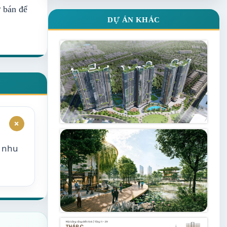
ở bán để
DỰ ÁN KHÁC
+
o nhu