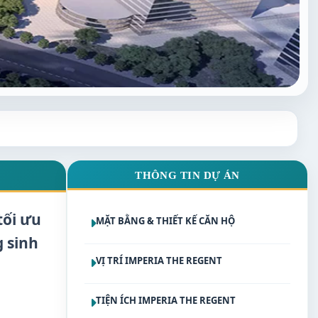
THÔNG TIN DỰ ÁN
tối ưu
MẶT BẰNG & THIẾT KẾ CĂN HỘ
g sinh
VỊ TRÍ IMPERIA THE REGENT
TIỆN ÍCH IMPERIA THE REGENT