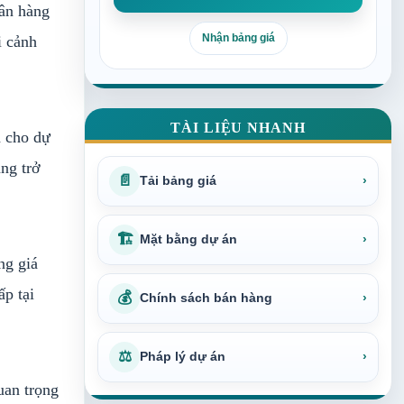
gân hàng
Nhận bảng giá
i cảnh
TÀI LIỆU NHANH
h cho dự
àng trở
📄
Tải bảng giá
›
🏗
Mặt bằng dự án
›
ng giá
ấp tại
💰
Chính sách bán hàng
›
⚖
Pháp lý dự án
›
uan trọng