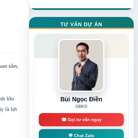
TƯ VẤN DỰ ÁN
uan tâm,
nh lớn
Bùi Ngọc Điền
GĐKD
y là lợi
☎ Gọi tư vấn ngay
💬 Chat Zalo