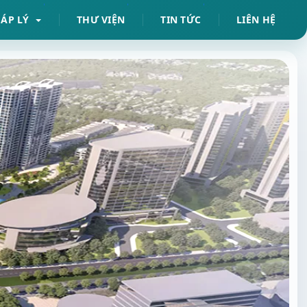
HÁP LÝ
THƯ VIỆN
TIN TỨC
LIÊN HỆ