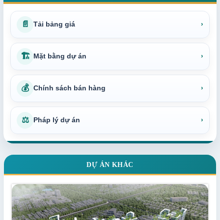
📄
Tải bảng giá
›
🏗
Mặt bằng dự án
›
💰
Chính sách bán hàng
›
⚖
Pháp lý dự án
›
DỰ ÁN KHÁC