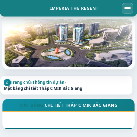
IMPERIA THE REGENT
Tog
navi
Trang chủ
›
Thông tin dự án
›
Mặt bằng chi tiết Tháp C MIK Bắc Giang
MẶT BẰNG
CHI TIẾT THÁP C MIK BẮC GIANG