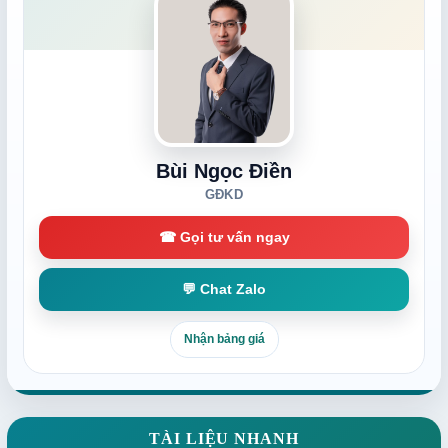
Bùi Ngọc Điền
GĐKD
☎ Gọi tư vấn ngay
💬 Chat Zalo
Nhận bảng giá
TÀI LIỆU NHANH