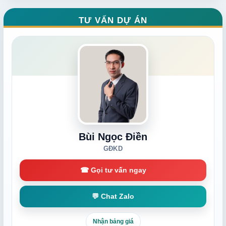
TƯ VẤN DỰ ÁN
Bùi Ngọc Điền
GĐKD
☎ Gọi tư vấn ngay
💬 Chat Zalo
Nhận bảng giá