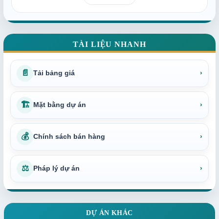
TÀI LIỆU NHANH
📄
Tải bảng giá
›
🏗
Mặt bằng dự án
›
💰
Chính sách bán hàng
›
⚖
Pháp lý dự án
›
DỰ ÁN KHÁC