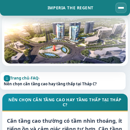
IMPERIA THE REGENT
Tog
navi
Trang chủ
›
FAQ
›
Nên chọn căn tầng cao hay tầng thấp tại Tháp C?
NÊN CHỌN CĂN TẦNG CAO HAY TẦNG THẤP TẠI THÁP
C?
Căn tầng cao thường có tầm nhìn thoáng, ít
tiếng ồn và cảm giác riêng tư hơn. Căn tầng