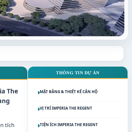
THÔNG TIN DỰ ÁN
ia The
MẶT BẰNG & THIẾT KẾ CĂN HỘ
àng
VỊ TRÍ IMPERIA THE REGENT
n tích
TIỆN ÍCH IMPERIA THE REGENT