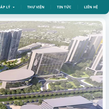
HÁP LÝ
THƯ VIỆN
TIN TỨC
LIÊN HỆ