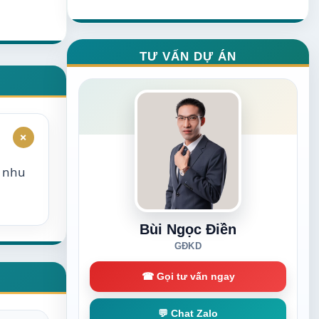
TƯ VẤN DỰ ÁN
+
o nhu
Bùi Ngọc Điền
GĐKD
☎ Gọi tư vấn ngay
💬 Chat Zalo