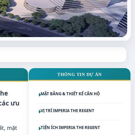
THÔNG TIN DỰ ÁN
The
MẶT BẰNG & THIẾT KẾ CĂN HỘ
các ưu
VỊ TRÍ IMPERIA THE REGENT
ất, mặt
TIỆN ÍCH IMPERIA THE REGENT