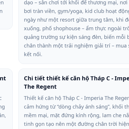
ện
dạo – sân chơi tới khối đế thương mại, nơi
an
bơi tràn viền, gym/yoga, kid club hoạt độn
ngày như một resort giữa trung tâm, khi 
xuống, phố shophouse – ẩm thực ngoài trờ
quảng trường sự kiện sáng đèn, biến mỗi 
chân thành một trải nghiệm giải trí – mua
kết nối.
nt
Chi tiết thiết kế căn hộ Tháp C - Imp
The Regent
c
Thiết kế căn hộ Tháp C - Imperia The Regen
òng
cảm hứng từ “dòng chảy ánh sáng”, khối t
án,
mềm mại, mặt đứng kính rộng, lam che n
tinh gọn tạo nên một đường chân trời hiện