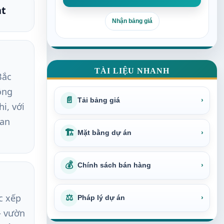
nt
Nhận bảng giá
TÀI LIỆU NHANH
Bắc
ông
📄
Tải bảng giá
›
i, với
 an
🏗
Mặt bằng dự án
›
💰
Chính sách bán hàng
›
c xếp
⚖
Pháp lý dự án
›
– vườn