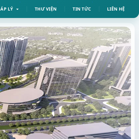
HÁP LÝ
THƯ VIỆN
TIN TỨC
LIÊN HỆ