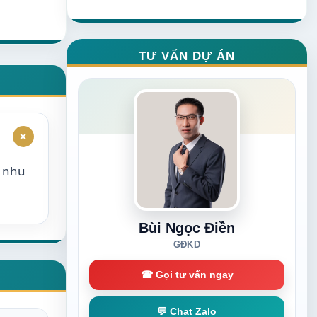
TƯ VẤN DỰ ÁN
+
o nhu
Bùi Ngọc Điền
GĐKD
☎ Gọi tư vấn ngay
💬 Chat Zalo