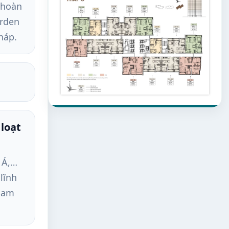
 hoàn
arden
háp.
loạt
 Á,…
lĩnh
tham