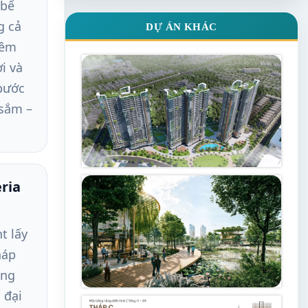
 bể
g cả
DỰ ÁN KHÁC
đêm
i và
bước
 sắm –
eria
t lấy
háp
ắng
 đại