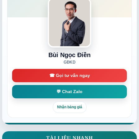
Bùi Ngọc Điền
GĐKD
☎ Gọi tư vấn ngay
💬 Chat Zalo
Nhận bảng giá
TÀI LIỆU NHANH