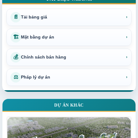
📄
Tải bảng giá
›
🏗
Mặt bằng dự án
›
💰
Chính sách bán hàng
›
⚖
Pháp lý dự án
›
DỰ ÁN KHÁC