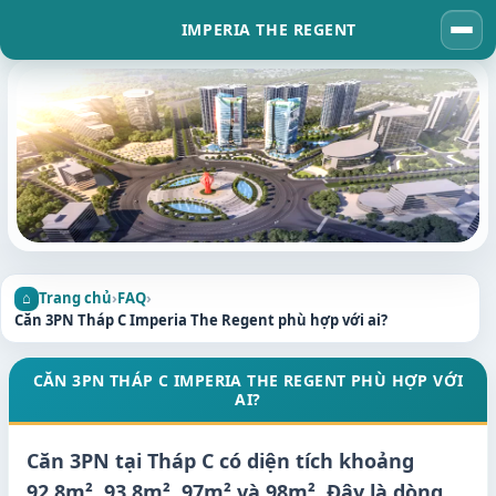
IMPERIA THE REGENT
Tog
navi
Trang chủ
›
FAQ
›
Căn 3PN Tháp C Imperia The Regent phù hợp với ai?
CĂN 3PN THÁP C IMPERIA THE REGENT PHÙ HỢP VỚI
AI?
Căn 3PN tại Tháp C có diện tích khoảng
92,8m², 93,8m², 97m² và 98m². Đây là dòng