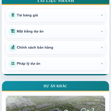
TÀI LIỆU NHANH
📄
Tải bảng giá
›
🏗
Mặt bằng dự án
›
💰
Chính sách bán hàng
›
⚖
Pháp lý dự án
›
DỰ ÁN KHÁC