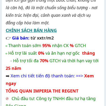
là căn hộ, đó là một chuẩn sống biểu tượng - nơi
kiến trúc hiện đại, cảnh quan xanh và dịch vụ
đẳng cấp hòa làm một.
CHÍNH SÁCH BÁN HÀNG
👉
Giá bán:
từ xxtr/m2
Thanh toán sớm
95%
nhận CK
%
GTCH
◽
Hỗ trợ lãi suất
0%
và ân hạn nợ gốc
tháng
◽
- Hỗ trợ tối đa
70%
GTCH và thời hạn vay tới
25 năm
➡️
Xem chi tiết tiến độ thanh toán: ==>
Xem
ngay
TỔNG QUAN IMPERIA THE REGENT
Chủ đầu tư: Công ty TNHH đầu tư hạ tầng
Bắc Giang