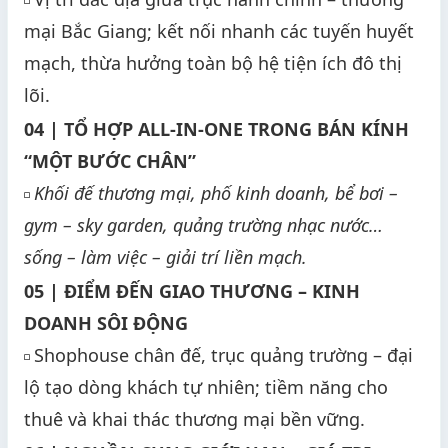
◽
mại Bắc Giang; kết nối nhanh các tuyến huyết
mạch, thừa hưởng toàn bộ hệ tiện ích đô thị
lõi.
04 | TỔ HỢP ALL-IN-ONE TRONG BÁN KÍNH
“MỘT BƯỚC CHÂN”
Khối đế thương mại, phố kinh doanh, bể bơi –
◽
gym – sky garden, quảng trường nhạc nước…
sống – làm việc – giải trí liền mạch.
05 | ĐIỂM ĐẾN GIAO THƯƠNG – KINH
DOANH SÔI ĐỘNG
Shophouse chân đế, trục quảng trường – đại
◽
lộ tạo dòng khách tự nhiên; tiềm năng cho
thuê và khai thác thương mại bền vững.