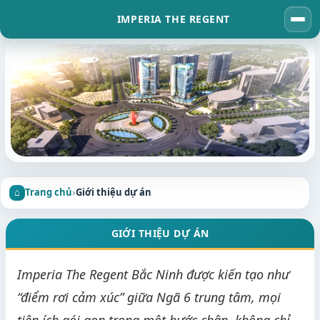
IMPERIA THE REGENT
Tog
navi
Trang chủ
›
Giới thiệu dự án
GIỚI THIỆU DỰ ÁN
Imperia The Regent Bắc Ninh được kiến tạo như
“điểm rơi cảm xúc” giữa Ngã 6 trung tâm, mọi
tiện ích gói gọn trong một bước chân, không chỉ