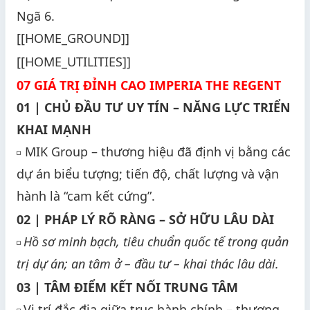
Ngã 6.
[[HOME_GROUND]]
[[HOME_UTILITIES]]
07 GIÁ TRỊ ĐỈNH CAO IMPERIA THE REGENT
01 | CHỦ ĐẦU TƯ UY TÍN – NĂNG LỰC TRIỂN
KHAI MẠNH
MIK Group – thương hiệu đã định vị bằng các
◽
dự án biểu tượng; tiến độ, chất lượng và vận
hành là “cam kết cứng”.
02 | PHÁP LÝ RÕ RÀNG – SỞ HỮU LÂU DÀI
Hồ sơ minh bạch, tiêu chuẩn quốc tế trong quản
◽
trị dự án; an tâm ở – đầu tư – khai thác lâu dài.
03 | TÂM ĐIỂM KẾT NỐI TRUNG TÂM
Vị trí đắc địa giữa trục hành chính – thương