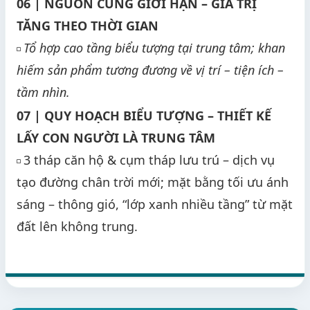
06 | NGUỒN CUNG GIỚI HẠN – GIÁ TRỊ
TĂNG THEO THỜI GIAN
Tổ hợp cao tầng biểu tượng tại trung tâm; khan
◽
hiếm sản phẩm tương đương về vị trí – tiện ích –
tầm nhìn.
07 | QUY HOẠCH BIỂU TƯỢNG – THIẾT KẾ
LẤY CON NGƯỜI LÀ TRUNG TÂM
3 tháp căn hộ & cụm tháp lưu trú – dịch vụ
◽
tạo đường chân trời mới; mặt bằng tối ưu ánh
sáng – thông gió, “lớp xanh nhiều tầng” từ mặt
đất lên không trung.