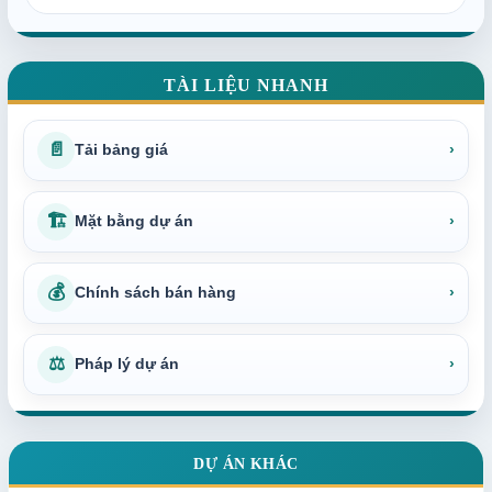
TÀI LIỆU NHANH
📄
Tải bảng giá
›
🏗
Mặt bằng dự án
›
💰
Chính sách bán hàng
›
⚖
Pháp lý dự án
›
DỰ ÁN KHÁC