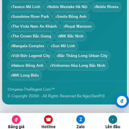
Taseco Mê Linh
Noble Weslake Hà Nội
Noble Rivera
Sunshine River Park
Smile Đông Anh
The Vista Nam An Khánh
Royal Mansion
The Crown Bắc Giang
MIK Bắc Ninh
Mangala Complex
Sun Mê Linh
Việt Đức Legend City
Bắc Thăng Long Urban City
Hateco Đông Anh
Vinhomes Hòa Long Bắc Ninh
MIK Long Biên
©Imperia-TheRegent.Com™
© Copyright 2026® - All Rights Reserved Be NgocDienPr0
₫
Z
₫
☎
↑
Bảng giá
Hotline
Zalo
Lên đầu