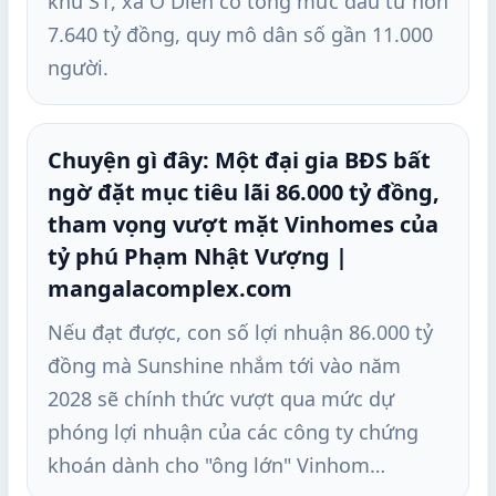
khu S1, xã Ô Diên có tổng mức đầu tư hơn
7.640 tỷ đồng, quy mô dân số gần 11.000
người.
Chuyện gì đây: Một đại gia BĐS bất
ngờ đặt mục tiêu lãi 86.000 tỷ đồng,
tham vọng vượt mặt Vinhomes của
tỷ phú Phạm Nhật Vượng |
mangalacomplex.com
Nếu đạt được, con số lợi nhuận 86.000 tỷ
đồng mà Sunshine nhắm tới vào năm
2028 sẽ chính thức vượt qua mức dự
phóng lợi nhuận của các công ty chứng
khoán dành cho "ông lớn" Vinhom…