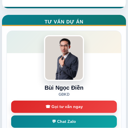
TƯ VẤN DỰ ÁN
Bùi Ngọc Điền
GĐKD
☎ Gọi tư vấn ngay
💬 Chat Zalo