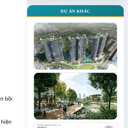
DỰ ÁN KHÁC
ền bồi
 hiện