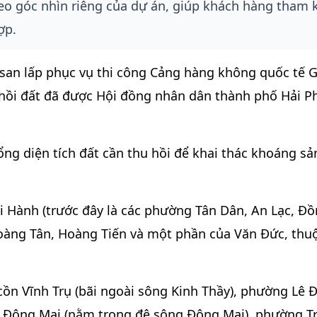
theo góc nhìn riêng của dự án, giúp khách hàng tham
ợp.
 san lấp phục vụ thi công Cảng hàng không quốc tế G
u hồi đất đã được Hội đồng nhân dân thành phố Hải 
g diện tích đất cần thu hồi để khai thác khoáng sả
 Hành (trước đây là các phường Tân Dân, An Lạc, Đồ
àng Tân, Hoàng Tiến và một phần của Văn Đức, thu
 cồn Vĩnh Trụ (bãi ngoài sông Kinh Thầy), phường Lê 
ng Đông Mai (nằm trong đê sông Đông Mai), phường T