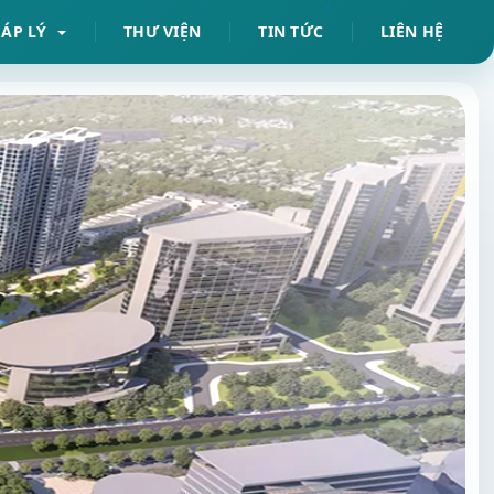
HÁP LÝ
THƯ VIỆN
TIN TỨC
LIÊN HỆ