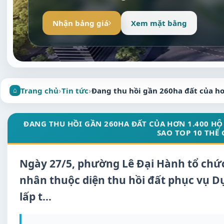
Nhận bảng giá
Xem mặt bằng
Trang chủ
›
Tin tức
›
Đang thu hồi gần 260ha đất của hơ
ĐANG THU HỒI GẦN 260HA ĐẤT CỦA HƠN 1.400 HỘ 
SAO TOP 10 THẾ
Ngày 27/5, phường Lê Đại Hành tổ chức c
nhân thuộc diện thu hồi đất phục vụ Dự
lấp t…