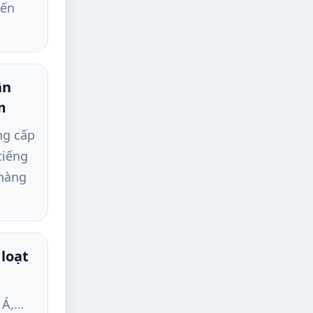
iến
ân
m
ng cấp
tiếng
 hàng
loạt
 Á,…