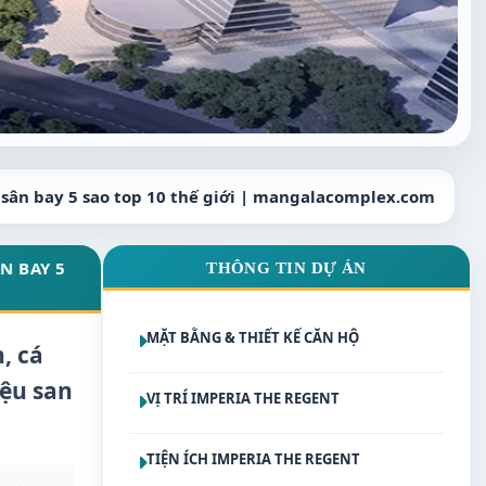
 sân bay 5 sao top 10 thế giới | mangalacomplex.com
N BAY 5
THÔNG TIN DỰ ÁN
MẶT BẰNG & THIẾT KẾ CĂN HỘ
, cá
iệu san
VỊ TRÍ IMPERIA THE REGENT
TIỆN ÍCH IMPERIA THE REGENT