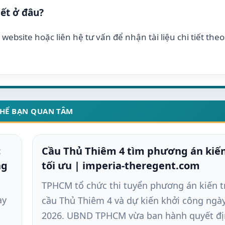
iết ở đâu?
website hoặc liên hệ tư vấn để nhận tài liệu chi tiết the
THỂ BẠN QUAN TÂM
c
Cầu Thủ Thiêm 4 tìm phương án kiến
ng
tối ưu | imperia-theregent.com
TPHCM tổ chức thi tuyển phương án kiến t
ay
cầu Thủ Thiêm 4 và dự kiến khởi công ngày
n
2026. UBND TPHCM vừa ban hành quyết đ