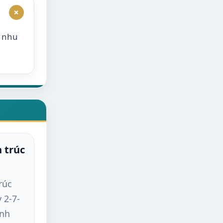
+
o nhu
 trúc
rúc
 2-7-
ịnh