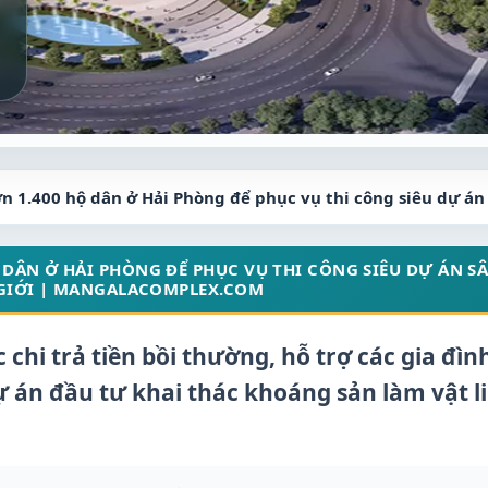
n 1.400 hộ dân ở Hải Phòng để phục vụ thi công siêu dự án
DÂN Ở HẢI PHÒNG ĐỂ PHỤC VỤ THI CÔNG SIÊU DỰ ÁN SÂ
 GIỚI | MANGALACOMPLEX.COM
hi trả tiền bồi thường, hỗ trợ các gia đình
 án đầu tư khai thác khoáng sản làm vật l