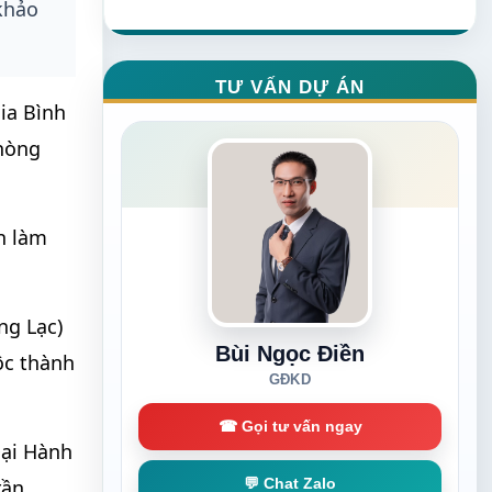
 khảo
TƯ VẤN DỰ ÁN
ia Bình
Phòng
n làm
ng Lạc)
Bùi Ngọc Điền
ộc thành
GĐKD
☎ Gọi tư vấn ngay
Đại Hành
rần
💬 Chat Zalo